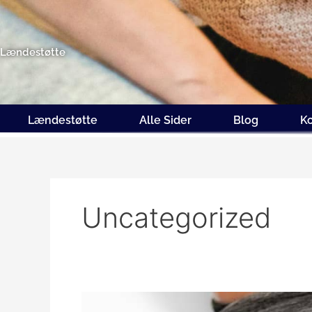
Gå
til
indholdet
Lændestøtte
Lændestøtte
Alle Sider
Blog
K
Uncategorized
Arbejdsdag