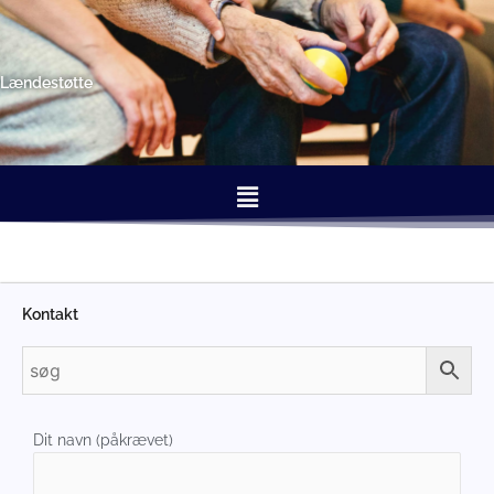
Gå
til
indholdet
Lændestøtte
Menu
Kontakt
Dit navn (påkrævet)