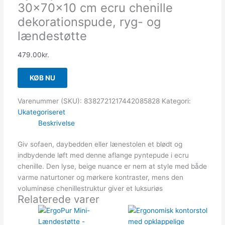
30x70x10 cm ecru chenille
dekorationspude, ryg- og
lændestøtte
479.00
kr.
KØB NU
Varenummer (SKU):
8382721217442085828
Kategori:
Ukategoriseret
Beskrivelse
Giv sofaen, daybedden eller lænestolen et blødt og
indbydende løft med denne aflange pyntepude i ecru
chenille. Den lyse, beige nuance er nem at style med både
varme naturtoner og mørkere kontraster, mens den
voluminøse chenillestruktur giver et luksuriøs
Relaterede varer