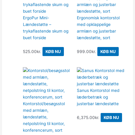
ErgoPur Mini-
Ergonomisk kontorstol
Lændestøtte –
med opklappelige
trykaflastende skum og
armlæn og justerbar
buet forside
lændestøtte, sort
525.00
kr.
KØB NU
999.00
kr.
KØB NU
Sanus Kontorstol med
læderbetræk og
Kontorstol/besøgsstol
justerbar lændestøtte
med armlæn,
lændestøtte,
6,375.00
kr.
KØB NU
netpolstring til kontor,
konferencerum, sort