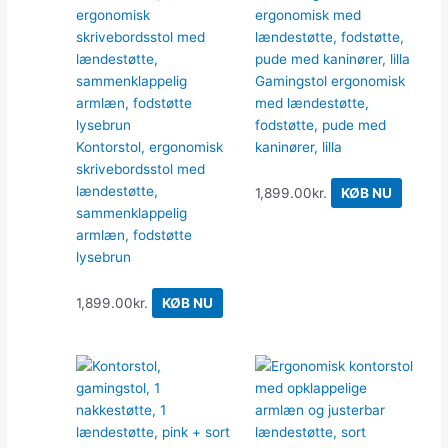
Gamingstol ergonomisk
med lændestøtte,
fodstøtte, pude med
Kontorstol, ergonomisk
kaninører, lilla
skrivebordsstol med
lændestøtte,
1,899.00
kr.
KØB NU
sammenklappelig
armlæn, fodstøtte
lysebrun
1,899.00
kr.
KØB NU