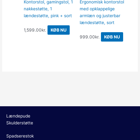
Kontorstol, gamingstol, 1
Ergonomisk kontorstol
nakkestøtte, 1
med opklappelige
lændestøtte, pink + sort
armlæn og justerbar
lændestøtte, sort
1,599.00
kr.
KØB NU
999.00
kr.
KØB NU
Lændepude
Skulderstøtte
Spadserestok