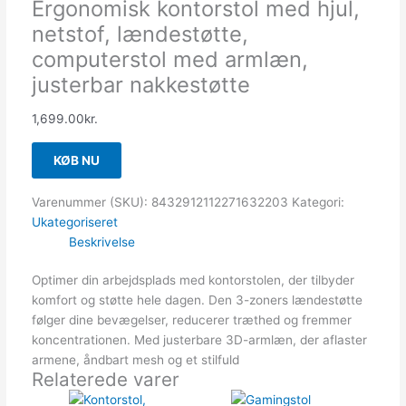
Ergonomisk kontorstol med hjul,
netstof, lændestøtte,
computerstol med armlæn,
justerbar nakkestøtte
1,699.00
kr.
KØB NU
Varenummer (SKU):
8432912112271632203
Kategori:
Ukategoriseret
Beskrivelse
Optimer din arbejdsplads med kontorstolen, der tilbyder
komfort og støtte hele dagen. Den 3-zoners lændestøtte
følger dine bevægelser, reducerer træthed og fremmer
koncentrationen. Med justerbare 3D-armlæn, der aflaster
armene, åndbart mesh og et stilfuld
Relaterede varer