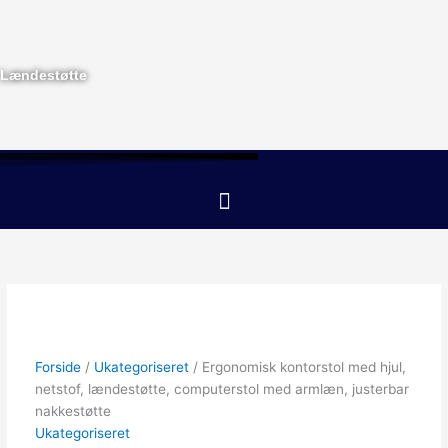
Gå
til
indholdet
Lændestøtte
Menu
Forside
/
Ukategoriseret
/ Ergonomisk kontorstol med hjul,
netstof, lændestøtte, computerstol med armlæn, justerbar
nakkestøtte
Ukategoriseret